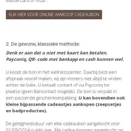
MasterCard of Visa) .
KLIK HIER VOOR ONLINE AANKOOP CADEAUBON
2. De gewone, klassieke methode:
Denk er aan dat u niet met kaart kan betalen.
Payconiq, QR- code met bankapp en cash kunnen wel.
U koopt de bon in het wellnesscenter. Daarbij best een
afspraak vooraf maken, wij zijn immers niet altijd te vinden
achter de balie. U betaalt contant of via Payconiq ter
plaatse (geen Bancontact mogelijk). De bon is verpakt in
een passende geschenkverpakking.
U kan bovendien ook
kleine bijpassende cadeautjes aankopen (zeepsetjes
en badproducten).
De geldigheidsduur van elke cadeaubon aangekocht voor
01/09/2024 is één jaar. Alle cadeaubonnen aangekocht op