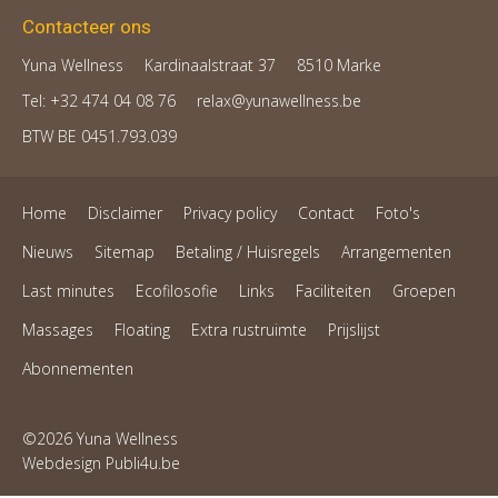
Contacteer ons
Yuna Wellness
Kardinaalstraat 37
8510 Marke
Tel: +32 474 04 08 76
relax@yunawellness.be
BTW BE 0451.793.039
Home
Disclaimer
Privacy policy
Contact
Foto's
Nieuws
Sitemap
Betaling / Huisregels
Arrangementen
Last minutes
Ecofilosofie
Links
Faciliteiten
Groepen
Massages
Floating
Extra rustruimte
Prijslijst
Abonnementen
©2026 Yuna Wellness
Webdesign Publi4u.be