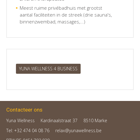
Meest ruime privébadhuis met grootst
aantal faciliteiten in de streek (drie sauna's,
binnenzwembad, massages,...)
YUNA WELLNESS 4 BUSINESS
Contacteer ons
Yuna Wellness
Kardinaalstraat 37
8510 Marke
Tel: +32 474 04 08 76
relax@yunawellness.be