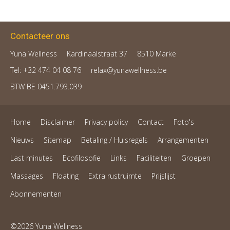
Contacteer ons
Yuna Wellness
Kardinaalstraat 37
8510 Marke
Tel: +32 474 04 08 76
relax@yunawellness.be
BTW BE 0451.793.039
Home
Disclaimer
Privacy policy
Contact
Foto's
Nieuws
Sitemap
Betaling / Huisregels
Arrangementen
Last minutes
Ecofilosofie
Links
Faciliteiten
Groepen
Massages
Floating
Extra rustruimte
Prijslijst
Abonnementen
©2026 Yuna Wellness