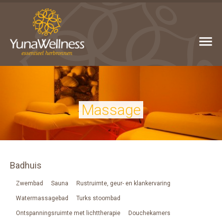
Massage
Massage
Badhuis
Zwembad
Sauna
Rustruimte, geur- en klankervaring
Watermassagebad
Turks stoombad
Ontspanningsruimte met lichttherapie
Douchekamers